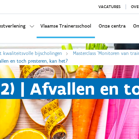
VACATURES
OVE
nstverlening
Vlaamse Trainersschool
Onze centra
On
t kwaliteitsvolle bijscholingen
Masterclass 'Monitoren van tra
vallen en toch presteren, kan het?
 2) | Afvallen en 