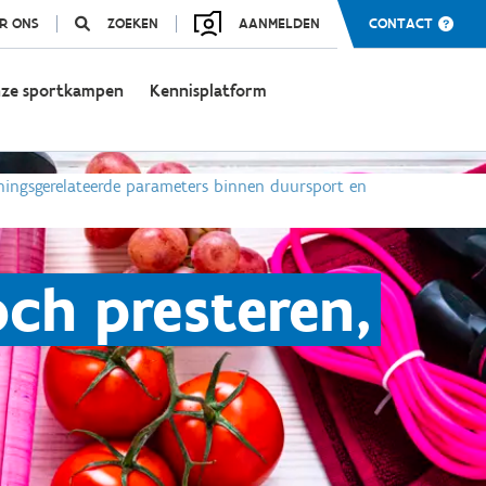
R ONS
ZOEKEN
AANMELDEN
CONTACT
ze sportkampen
Kennisplatform
iningsgerelateerde parameters binnen duursport en
toch presteren,