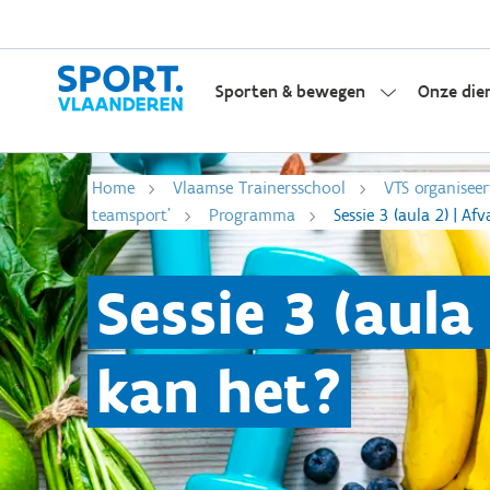
Sporten & bewegen
Onze die
Home
Vlaamse Trainersschool
VTS organiseer
teamsport'
Programma
Sessie 3 (aula 2) | Af
Sessie 3 (aula
kan het?