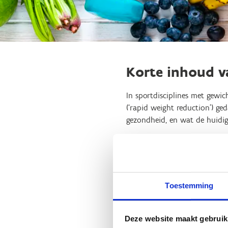
Korte inhoud 
In sportdisciplines met gewic
(‘rapid weight reduction’) g
gezondheid, en wat de huidig
Biografie van d
Dirk Aerenhouts behaalde een
Toestemming
adolescente sprintatleten. Zi
zowel vrouwen als mannen, in
intensiteit en trainingseffect
Deze website maakt gebruik