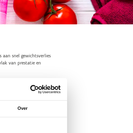
s aan snel gewichtsverlies
lak van prestatie en
ten en voedingsgewoonten bij
Over
 en lichaamssamenstelling bij
 van gezondheid en prestatie,
pelen.