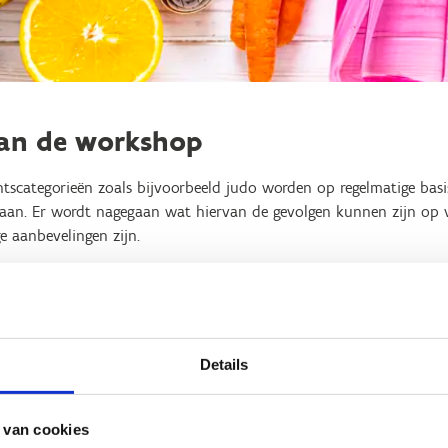
van de workshop
htscategorieën zoals bijvoorbeeld judo worden op regelmatige basi
edaan. Er wordt nagegaan wat hiervan de gevolgen kunnen zijn op v
e aanbevelingen zijn.
e spreker
 doctoraat in de fysieke ontwikkeling, fysieke prestatiecapacitei
Details
jn onderzoek richt zich o.a. naar perinatale verandering in fitheid
vloed van slaap op herstel na een inspanning, voeding in functie
en van verschillende activiteiten zoals bijvoorbeeld virtual reality-s
 van cookies