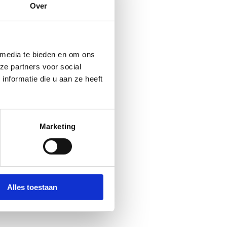
Over
ie van UZ Leuven. Hierbij is
n de faculteit bewegings- en
edische begeleiding van
 media te bieden en om ons
al, volleybal, …). Dit
ze partners voor social
van spier- en peesletsels,
nformatie die u aan ze heeft
Marketing
Alles toestaan