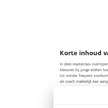
Korte inhoud 
In deze masterclass overlope
blessures bij jonge atleten (
tot minder frequent voorkome
als coach makkelijk kan aanp
We bespreken meerdere casus