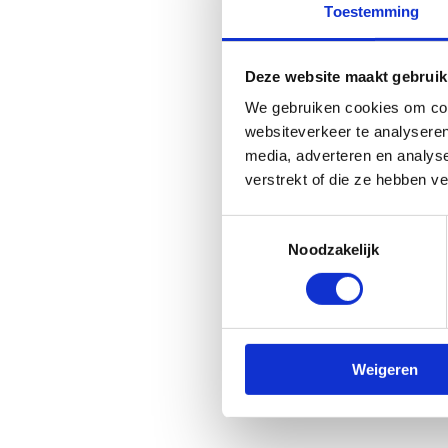
Biografie van d
Toestemming
Prof. Dr. Stijn Bogaerts is al
hij werkzaam te Pellenberg 
Deze website maakt gebruik
revalidatiewetenschappen in 
We gebruiken cookies om cont
verschillende atleten in diver
websiteverkeer te analyseren
klinische werk combineert hi
media, adverteren en analys
alsook revalidatie van couran
verstrekt of die ze hebben v
Toestemmingsselectie
Noodzakelijk
Weigeren