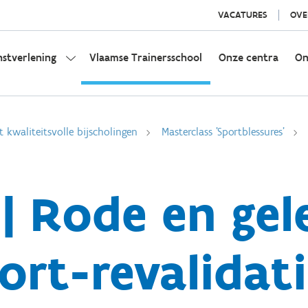
VACATURES
OVE
nstverlening
Vlaamse Trainersschool
Onze centra
On
t kwaliteitsvolle bijscholingen
Masterclass 'Sportblessures'
 | Rode en gel
ort-revalidati