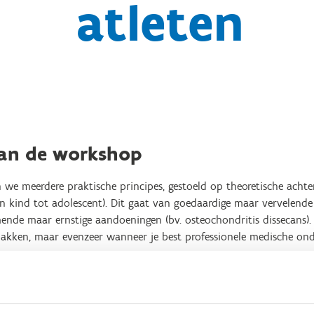
atleten
van de workshop
n we meerdere praktische principes, gestoeld op theoretische ach
van kind tot adolescent). Dit gaat van goedaardige maar vervelende
nde maar ernstige aandoeningen (bv. osteochondritis dissecans).
akken, maar evenzeer wanneer je best professionele medische ond
ssen met ruimte voor vraag en antwoord nadien.