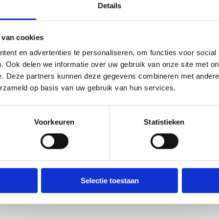
e spreker
Details
s staflid verbonden aan de dienst fysische geneeskunde en revalidat
alsook op het Sportmedisch Adviescentrum (SMAC) op de campus va
 van cookies
Leuven. Als sportarts verzorgt hij op het SMAC onder andere de m
ent en advertenties te personaliseren, om functies voor social
se sporten, alsook enkele clubs, federaties en topsportscholen (voetb
. Ook delen we informatie over uw gebruik van onze site met on
j met wetenschappelijk onderzoek naar diagnostiek en behandeling 
e. Deze partners kunnen deze gegevens combineren met andere i
te sportblessures.
erzameld op basis van uw gebruik van hun services.
Voorkeuren
Statistieken
Prof. Dr. Stijn Bogaerts
Selectie toestaan
Keer terug naar het programma