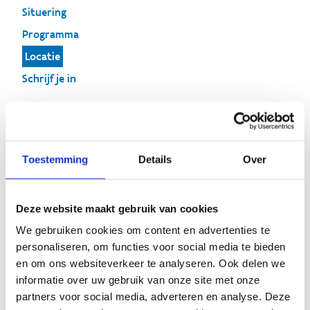
Situering
Programma
Locatie
Schrijf je in
Locatie
Toestemming
Details
Over
Vrije Universiteit Brussel (campus
Deze website maakt gebruik van cookies
Etterbeek)
We gebruiken cookies om content en advertenties te
personaliseren, om functies voor social media te bieden
Deze masterclass zal plaatsvinden in gebouw I van de
en om ons websiteverkeer te analyseren. Ook delen we
Vrije Universiteit Brussel (campus Etterbeek).
informatie over uw gebruik van onze site met onze
Adres
: Pleinlaan 2, 1050 Brussel.
partners voor social media, adverteren en analyse. Deze