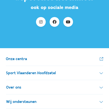
ook op sociale media
Onze centra
Sport Vlaanderen Hoofdzetel
Simon Bolivarlaan 17
Over ons
1000 Brussel
Wie zijn we, wat doen we
Wij ondersteunen
Ondernemingsnummer: BE 0248.142.826