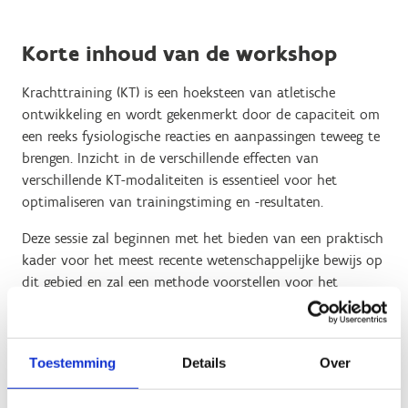
Korte inhoud van de workshop
Krachttraining (KT) is een hoeksteen van atletische
ontwikkeling en wordt gekenmerkt door de capaciteit om
een reeks fysiologische reacties en aanpassingen teweeg te
brengen. Inzicht in de verschillende effecten van
verschillende KT-modaliteiten is essentieel voor het
optimaliseren van trainingstiming en -resultaten.
Deze sessie zal beginnen met het bieden van een praktisch
kader voor het meest recente wetenschappelijke bewijs op
dit gebied en zal een methode voorstellen voor het
implementeren van KT in de schema's van atleten op basis
van hun specifieke behoeften.
Deze sessie wordt in het Engels gegeven.
Toestemming
Details
Over