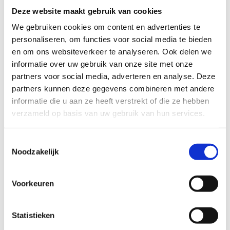
Biografie van de spreker
Deze website maakt gebruik van cookies
We gebruiken cookies om content en advertenties te
Alessandro is postdoc onderzoeker aan de Universiteit
personaliseren, om functies voor social media te bieden
Gent in de groep inspanningsfysiologie en co-docent van
en om ons websiteverkeer te analyseren. Ook delen we
de cursus “Strength & Conditioning in Health and
informatie over uw gebruik van onze site met onze
Performance”.
partners voor social media, adverteren en analyse. Deze
Naast zijn wetenschappelijke activiteit begeleidt hij de
partners kunnen deze gegevens combineren met andere
kracht- en conditietraining van de Belgische vrouwelijke
informatie die u aan ze heeft verstrekt of die ze hebben
nationale ploeg voor artistieke gymnastiek en roeien.
verzameld op basis van uw gebruik van hun services.
Voor hij naar België verhuisde, voltooide hij een doctoraat
Toestemmingsselectie
in Verona (Italië), werkte hij jarenlang als kracht- en
Noodzakelijk
conditietrainer in Rugby Union en was hij technisch
directeur van het 'Strength Training Research Centre' van
de Universiteit van Verona.
Voorkeuren
Statistieken