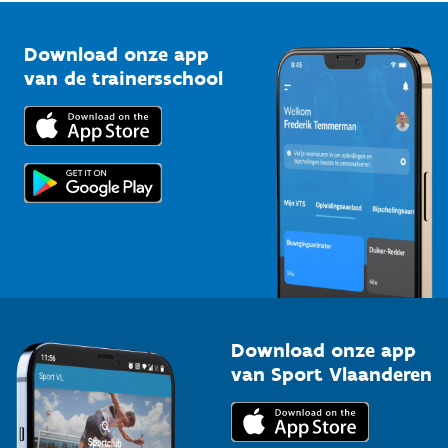
Vlaamse Trainersschool
Sportclubs
Kennisplatform
Download onze app
Bedrijven
van de trainersschool
Downloads
Trainers en begeleiders
Voor de pers
Scholen
Topsporters
Organisatoren van sportevenementen
Download onze app
van Sport Vlaanderen