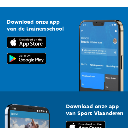
G-sport
Vlaamse Trainersschool
Sportclubs
Kennisplatform
Download onze app
Bedrijven
van de trainersschool
Downloads
Trainers en begeleiders
Voor de pers
Scholen
Topsporters
Organisatoren van sportevenementen
Download onze app
van Sport Vlaanderen