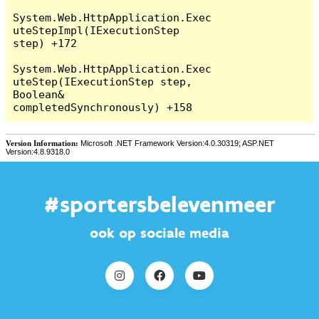
#sportersbelevenmeer
ook op sociale media