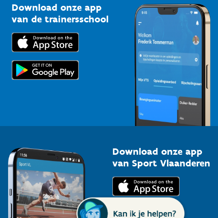
Kennisplatform
Download onze app
Bedrijven
van de trainersschool
Downloads
Trainers en begeleiders
Voor de pers
Scholen
Topsporters
Organisatoren van sportevenementen
Download onze app
van Sport Vlaanderen