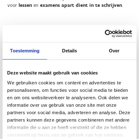
voor
lessen
en
examens
apart dient in te schrijven
.
Je kan dus kiezen voor het volgen van lessen (aangeraden,
maar niet verplicht) van een sportwetenschappelijk
kennisvak, maar dit staat los van een examenmoment van
Toestemming
Details
Over
het desbetreffende vak.
Indien gewenst, kan je zelfs meermaals inschrijven voor de
lessen alvorens een examenmoment te kiezen. Ook voor
Deze website maakt gebruik van cookies
examens kan je, als je niet slaagt, opnieuw inschrijven
We gebruiken cookies om content en advertenties te
voor een nieuw examenmoment.
personaliseren, om functies voor social media te bieden
en om ons websiteverkeer te analyseren. Ook delen we
Opgelet
: de examens worden digitaal afgenomen op een
informatie over uw gebruik van onze site met onze
centrale examenlocatie op je eigen laptop/tablet. Per
partners voor social media, adverteren en analyse. Deze
examen heb je maximaal 30 minuten invultijd.
partners kunnen deze gegevens combineren met andere
informatie die u aan ze heeft verstrekt of die ze hebben
verzameld op basis van uw gebruik van hun services.