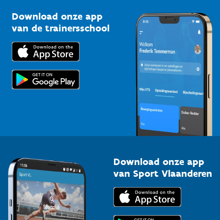
Sportclubs
Kennisplatform
Download onze app
Bedrijven
van de trainersschool
Downloads
Trainers en begeleiders
Voor de pers
Scholen
Topsporters
Organisatoren van sportevenementen
Download onze app
van Sport Vlaanderen