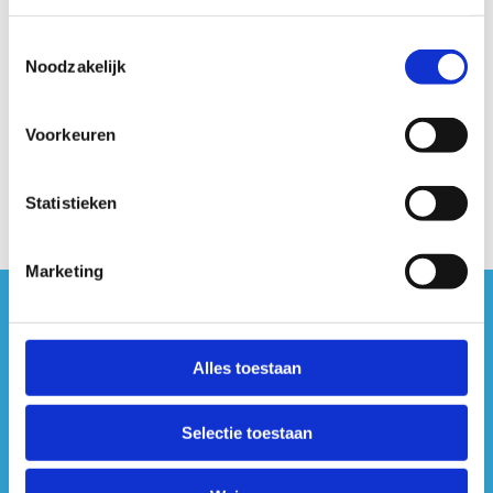
De kortingen als bisser zijn binnen de
sportwetenschappelijke vakken niet van toepassing op
Toestemmingsselectie
inschrijvingen voor lessen en examenmomenten.
Noodzakelijk
Bekijk ons
Voorkeuren
aanbod
Statistieken
Marketing
#sportersbelevenmeer
Alles toestaan
ook op sociale media
Selectie toestaan