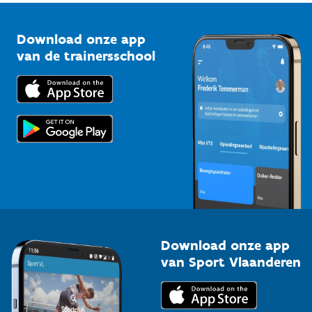
Vlaamse Trainersschool
Sportclubs
Kennisplatform
Download onze app
Bedrijven
van de trainersschool
Downloads
Trainers en begeleiders
Voor de pers
Scholen
Topsporters
Organisatoren van sportevenementen
Download onze app
van Sport Vlaanderen