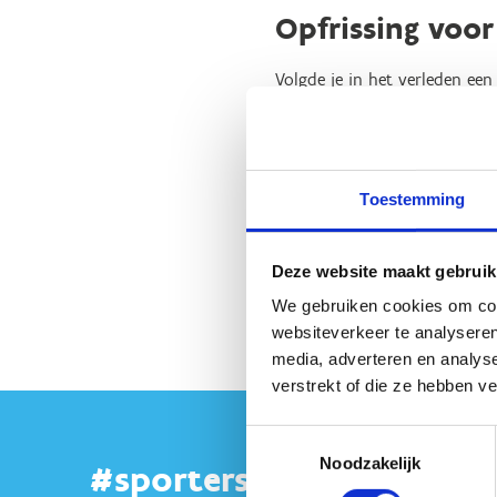
Opfrissing voor
Volgde je in het verleden een 
leerden ook wij bij. We vormd
the art inhoud over de pedag
we natuurlijk heel graag met
Toestemming
Hoe? We ontwikkelden een con
manier kennis met de nieuwste
inhouden permanent beschik
Deze website maakt gebruik
Schrijf je in
We gebruiken cookies om cont
websiteverkeer te analyseren
media, adverteren en analys
verstrekt of die ze hebben v
Toestemmingsselectie
Noodzakelijk
#sportersbelevenmeer