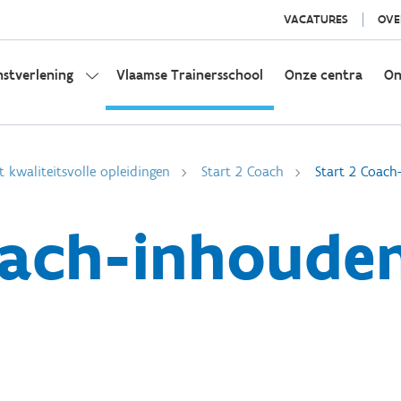
VACATURES
OVE
nstverlening
Vlaamse Trainersschool
Onze centra
On
t kwaliteitsvolle opleidingen
Start 2 Coach
Start 2 Coach
oach-inhouden