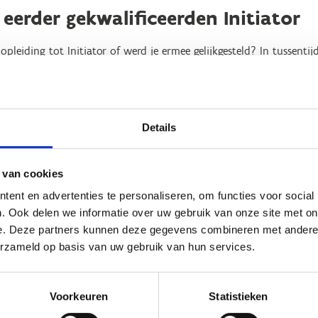
 eerder gekwalificeerden Initiator
opleiding tot Initiator of werd je ermee gelijkgesteld? In tussenti
en het vroegere Algemeen Gedeelte Initiator (Module 1) om naar St
ogisch-didactische basisprincipes rond verantwoord training geve
 jou!
Details
crete bijscholing aan de hand van verschillende e-learnings. Zo 
 inzichten. Meer informatie en inschrijven via de link hiernaast. N
baar.
 van cookies
ent en advertenties te personaliseren, om functies voor social
. Ook delen we informatie over uw gebruik van onze site met on
e. Deze partners kunnen deze gegevens combineren met andere i
erzameld op basis van uw gebruik van hun services.
Voorkeuren
Statistieken