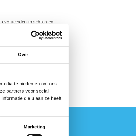
jd evolueerden inzichten en
art 2 Coach, met een state of
n. En deze inzichten delen
Over
maak je op een interactieve
a inschrijving blijven de
 media te bieden en om ons
ze partners voor social
nformatie die u aan ze heeft
Marketing