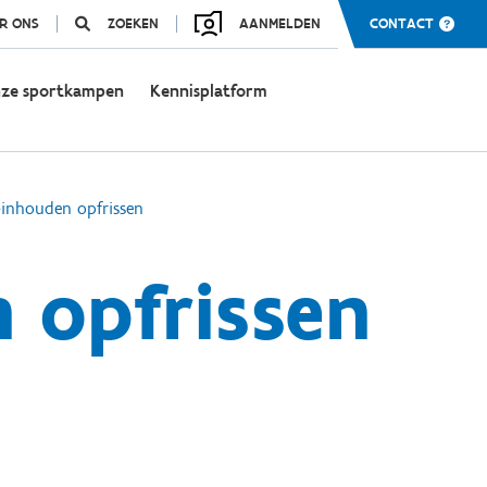
R ONS
ZOEKEN
AANMELDEN
CONTACT
ze sportkampen
Kennisplatform
-inhouden opfrissen
 opfrissen