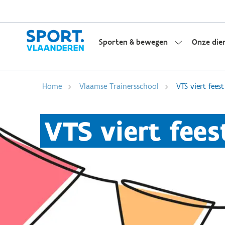
Sporten & bewegen
Onze die
Home
Vlaamse Trainersschool
VTS viert feest
VTS viert fees