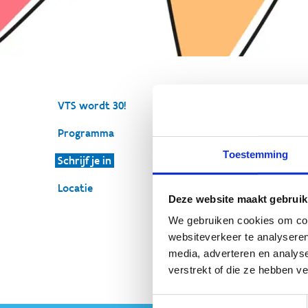
Sch
VTS wordt 30!
Programma
Inschrij
Toestemming
Schrijf je in
verjaard
Locatie
Deze website maakt gebruik
We gebruiken cookies om cont
websiteverkeer te analyseren
media, adverteren en analys
verstrekt of die ze hebben v
Toestemmingsselectie