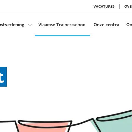
VACATURES
OVE
nstverlening
Vlaamse Trainersschool
Onze centra
On
t