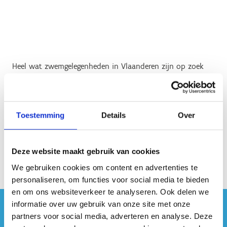
Heel wat zwemgelegenheden in Vlaanderen zijn op zoek
naar redders. Behaalde je een diploma en wil je je inzetten
voor een veilige zwembeleving, bekijk dan de beschikbare
vacatures.
Toestemming
Details
Over
Vacatures via Vlaamse Reddingsfederatie vzw
Vacatures via VDAB
Deze website maakt gebruik van cookies
We gebruiken cookies om content en advertenties te
personaliseren, om functies voor social media te bieden
en om ons websiteverkeer te analyseren. Ook delen we
informatie over uw gebruik van onze site met onze
#sportersbelevenmeer
partners voor social media, adverteren en analyse. Deze