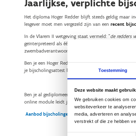
Jaarlijkse, verplichte bij
Het diploma Hoger Redder blijft steeds geldig maar i
lesgever moet men vergezeld zijn van een
recent bijs
In de Vlarem II wetgeving staat vermeld: "
de redders w
geïnterpreteerd als éénmaal per kalenderjaar, dus in p
zwembadverantwoordelijke (= werkgever) verkiest vaak
Ben je een Hoger Redder en miste je langer dan een jaa
je bijscholingsattest ben je opnieuw in orde volgens d
Toestemming
Deze website maakt gebruik
Ben je al gediplomeerd redder en wil je de meest rec
We gebruiken cookies om cont
online module leidt je doorheen de laatste nieuwe op
websiteverkeer te analyseren
Aanbod bijscholingen redder
media, adverteren en analys
verstrekt of die ze hebben v
Toestemmingsselectie