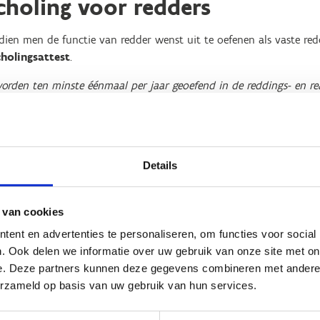
scholing voor redders
ndien men de functie van redder wenst uit te oefenen als vaste re
cholingsattest
.
orden ten minste éénmaal per jaar geoefend in de reddings- en r
rincipe moet men ten laatste op 31 december bijscholen. We adviser
 een redder met een zeer recent (<12 maanden) bijscholingsattest.
r een bijscholing? Schrijf je dan zeker zo vlug mogelijk in voor e
e Vlarem II wetgeving.
Details
 van cookies
ente cursusinhouden van de volledige opleiding Hoger Redder raa
ent en advertenties te personaliseren, om functies voor social
leidingsinhouden via ons e-learningplatform VTS Connect.
. Ook delen we informatie over uw gebruik van onze site met on
e. Deze partners kunnen deze gegevens combineren met andere i
erzameld op basis van uw gebruik van hun services.