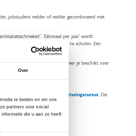
dder, jobstudent redder of redder gecombineerd met
eanimatietechnieken
". 'Eénmaal per jaar' wordt
en beter te vroeg dan te laat bij te scholen. Een
en bijscholing Redder. Enkel wanneer je beschikt over
Over
dplegen? Dan kan dit via onze
opfrissingscursus
. Die
 media te bieden en om ons
ze partners voor social
nformatie die u aan ze heeft