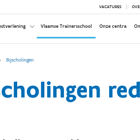
VACATURES
OVE
nstverlening
Vlaamse Trainersschool
Onze centra
On
Bijscholingen
scholingen re