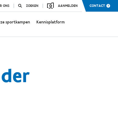
R ONS
ZOEKEN
AANMELDEN
CONTACT
ze sportkampen
Kennisplatform
dder