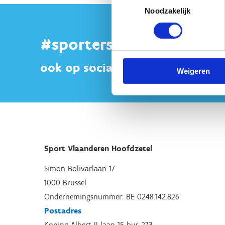
Noodzakelijk
#sportersbelevenmeer
ook op sociale media
Weigeren
Sport Vlaanderen Hoofdzetel
Simon Bolivarlaan 17
1000 Brussel
Ondernemingsnummer: BE 0248.142.826
Postadres
Koning Albert II-laan 15 bus 273