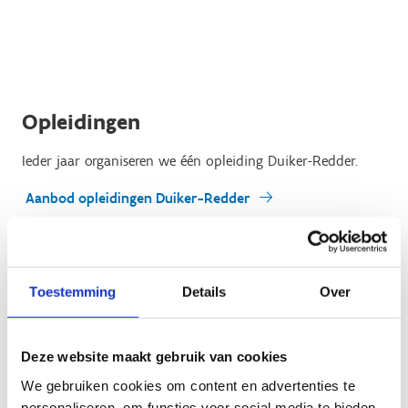
Opleidingen
Ieder jaar organiseren we één opleiding Duiker-Redder.
Aanbod opleidingen Duiker-Redder
Toelatingsvoorwaarde
: Het brevet duiker-hulpverlener
(NELOS) of speciality Redden-Hulpverlener duiker (BLS, O2,
Toestemming
Details
Over
woundcare en redden) (VVW) bezitten (of gelijkwaardig
verklaard door NELOS of de Vlaamse Reddingsfederatie).
Voor meer info zie:
www.nelos.be
of
www.redfed.be
.
Deze website maakt gebruik van cookies
We gebruiken cookies om content en advertenties te
Op 28 augustus 2024 start de volgende cursus duiker-
personaliseren, om functies voor social media te bieden