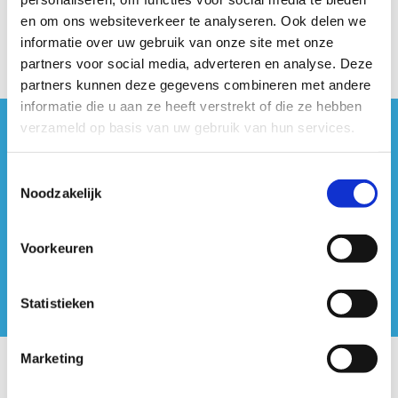
hulpverlener. Meer info en inschrijven via:
AVOS -
en om ons websiteverkeer te analyseren. Ook delen we
Activiteit
.
informatie over uw gebruik van onze site met onze
partners voor social media, adverteren en analyse. Deze
partners kunnen deze gegevens combineren met andere
informatie die u aan ze heeft verstrekt of die ze hebben
verzameld op basis van uw gebruik van hun services.
#sportersbelevenmeer
Toestemmingsselectie
ook op sociale media
Noodzakelijk
Voorkeuren
Statistieken
Marketing
Onze centra