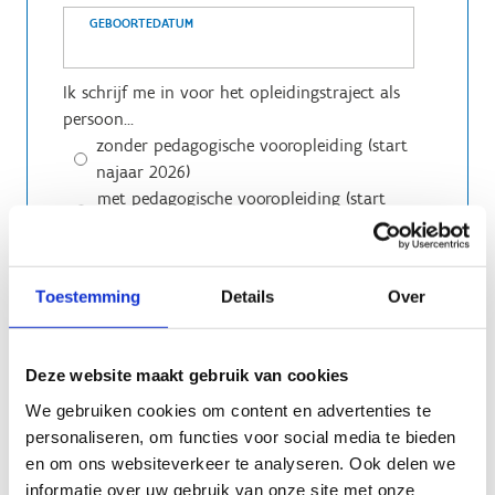
GEBOORTEDATUM
Ik schrijf me in voor het opleidingstraject als
persoon...
zonder pedagogische vooropleiding (start
najaar 2026)
met pedagogische vooropleiding (start
voorjaar 2027)
Ik verklaar hierbij dat ik...
... de kwalificatie Hoger Redder bezit
Toestemming
Details
Over
... bijgeschoold ben als redder
(bijscholingsattest niet ouder dan 1 jaar bij
start van het opleidingstraject)
Deze website maakt gebruik van cookies
We gebruiken cookies om content en advertenties te
(enkel als je beide aan kan vinken, kan je
personaliseren, om functies voor social media te bieden
starten aan het opleidingstraject)
en om ons websiteverkeer te analyseren. Ook delen we
Yes, I give permission to store and process
informatie over uw gebruik van onze site met onze