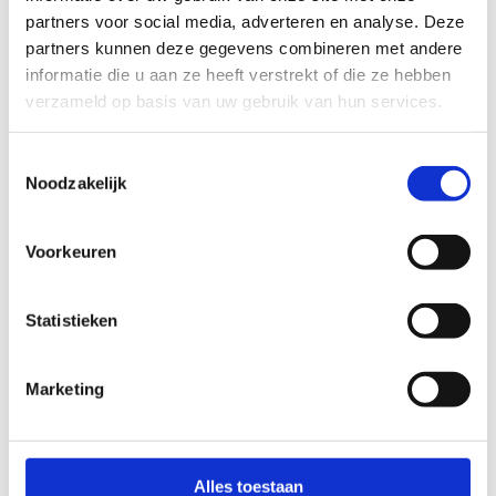
my data
partners voor social media, adverteren en analyse. Deze
partners kunnen deze gegevens combineren met andere
Anti-Robot Verification
informatie die u aan ze heeft verstrekt of die ze hebben
Click to start verification
verzameld op basis van uw gebruik van hun services.
Friendly
Captcha ⇗
Toestemmingsselectie
Noodzakelijk
Voorkeuren
Statistieken
Marketing
Alles toestaan