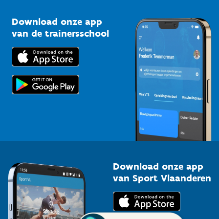
Sportclubs
Kennisplatform
Download onze app
Bedrijven
van de trainersschool
Downloads
Trainers en begeleiders
Voor de pers
Scholen
Topsporters
Organisatoren van sportevenementen
Download onze app
van Sport Vlaanderen