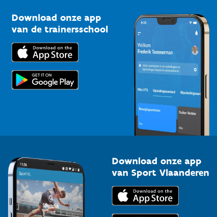
Sportclubs
Kennisplatform
Download onze app
Bedrijven
van de trainersschool
Downloads
Trainers en begeleiders
Voor de pers
Scholen
Topsporters
Organisatoren van sportevenementen
Download onze app
van Sport Vlaanderen