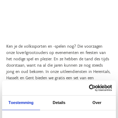
Ken je de volkssporten en -spelen nog? Die voorzagen
onze (over)grootouders op evenementen en feesten van
het nodige spel en plezier. En ze hebben de tand des tijds
doorstaan, want na al die jaren kunnen ze nog steeds
jong en oud bekoren. In onze uitleendiensten in Herentals,
Hasselt en Gent bieden we gratis
een set van een
dertiental volksspelen
aan. Een meer uitgebreide keuze
van
individuele volkssportmaterialen
kan je vinden bij de
uitleendienst West-Vlaanderen. Enkel sportclubs, bedrijven,
Toestemming
Details
Over
seniorenverenigingen en scholen kunnen van dit aanbod
gebruik maken. Ontdek
de spelreglementen
van onze
volkssporten.