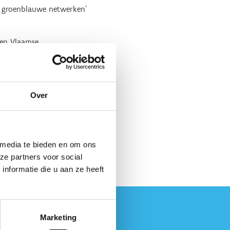
n groenblauwe netwerken’
 en Vlaamse
l beleidsaanbevelingen
Over
en samen met de andere
 hoe de beleidsaanbevelingen
 media te bieden en om ons
ze partners voor social
nformatie die u aan ze heeft
Marketing