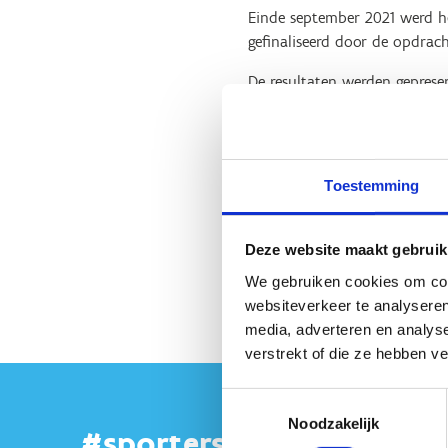
Einde september 2021 werd he
gefinaliseerd door de opdra
De resultaten werden geprese
Milieumaatschappij.
Op basis van de vergelijking 
omschreven.
Toestemming
Agentschap Zorg en Gezondhei
betrokken administraties (o
kunnen omgezet worden.
Deze website maakt gebruik
Lees hier het rapport
We gebruiken cookies om cont
websiteverkeer te analyseren
media, adverteren en analys
verstrekt of die ze hebben v
Toestemmingsselectie
Noodzakelijk
#sportersbelevenmeer