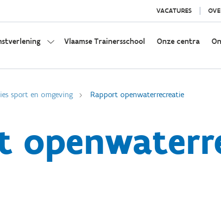
VACATURES
OVE
nstverlening
Vlaamse Trainersschool
Onze centra
On
ies sport en omgeving
Rapport openwaterrecreatie
t openwaterre