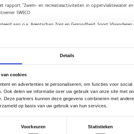
t rapport ‘‘Zwem- en recreatieactiviteiten in oppervlaktewater e
chtnemer SWECO.
nteerd aan o.a. Agentschap Zorg en Gezondheid, Sport Vlaanderen
tussen enkele Europese lidstaten worden in het rapport een aanta
Details
d en Sport Vlaanderen die deze studie gefinancierd hebben, zull
.a. departement Omgeving en VMM) in onderling overleg afstemmen
 van cookies
ent en advertenties te personaliseren, om functies voor social
. Ook delen we informatie over uw gebruik van onze site met on
e. Deze partners kunnen deze gegevens combineren met andere i
erzameld op basis van uw gebruik van hun services.
Voorkeuren
Statistieken