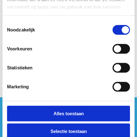
verzameld op basis van uw gebruik van hun services.
Toestemmingsselectie
Noodzakelijk
Voorkeuren
Statistieken
Marketing
#sportersbelevenmeer
Alles toestaan
ook op sociale media
Selectie toestaan