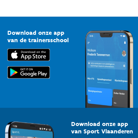
Sportfederaties
Mountainbikeroutes
Onze nieuwsbrieven
1210 Brussel
G-sport
Vlaamse Trainersschool
Sportclubs
Kennisplatform
Download onze app
Bedrijven
van de trainersschool
Downloads
Trainers en begeleiders
Voor de pers
Scholen
Topsporters
Organisatoren van sportevenementen
Download onze app
van Sport Vlaanderen