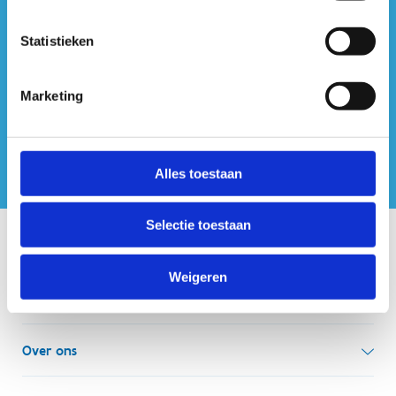
#sportersbelevenmeer
Statistieken
ook op sociale media
Marketing
Alles toestaan
Selectie toestaan
Onze centra
Weigeren
Sport Vlaanderen Hoofdzetel
Simon Bolivarlaan 17
Over ons
1000 Brussel
Wie zijn we, wat doen we