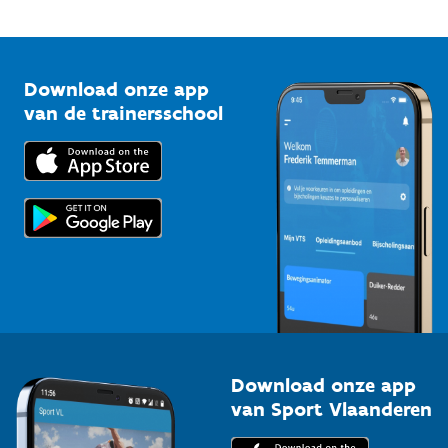
Mountainbikeroutes
Onze nieuwsbrieven
1210 Brussel
G-sport
Vlaamse Trainersschool
Sportclubs
Kennisplatform
Download onze app
Bedrijven
van de trainersschool
Downloads
Trainers en begeleiders
Voor de pers
Scholen
Topsporters
Organisatoren van sportevenementen
Download onze app
van Sport Vlaanderen