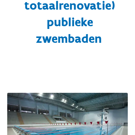
totaalrenovatie)
publieke
zwembaden