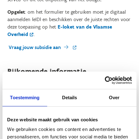
Opgelet
: om het formulier te gebruiken moet je digitaal
aanmelden (eID) en beschikken over de juiste rechten voor
deze toepassing op het
E-loket van de Vlaamse
Overheid
.
Vraag jouw subsidie aan
Bijkomende informatie
Weet je niet zeker of jouw sportinfrastructuur in
aanmerking komt voor subsidiëring en aan welke
Toestemming
Details
Over
voorwaarden je daarvoor moet voldoen? Hoe vraag ik de
subsidiëring aan? Kan iedereen subsidies aanvragen?
In het verleden hebben we infosessies georganiseerd over
Deze website maakt gebruik van cookies
de algemene principes van het decreet. Als extra info kan
We gebruiken cookies om content en advertenties te
je hier de presentatie van die sessies alsook veelgestelde
personaliseren, om functies voor social media te bieden