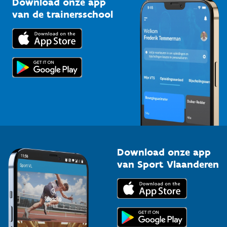
Download onze app
Bedrijven
van de trainersschool
Downloads
Trainers en begeleiders
Voor de pers
Scholen
Topsporters
Organisatoren van sportevenementen
Download onze app
van Sport Vlaanderen