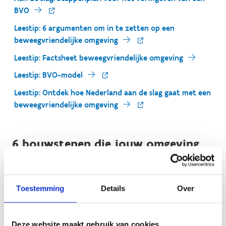
BVO
Leestip: 6 argumenten om in te zetten op een
beweegvriendelijke omgeving
Leestip: Factsheet beweegvriendelijke omgeving
Leestip: BVO-model
Leestip: Ontdek hoe Nederland aan de slag gaat met een
beweegvriendelijke omgeving
6 bouwstenen die jouw omgeving
beweegvriendelijk maken
Toestemming
Details
Over
Geen fiches gevonden.
Deze website maakt gebruik van cookies