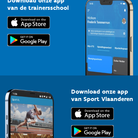
Download onze app
Bedrijven
van de trainersschool
Downloads
Trainers en begeleiders
Voor de pers
Scholen
Topsporters
Organisatoren van sportevenementen
Download onze app
van Sport Vlaanderen