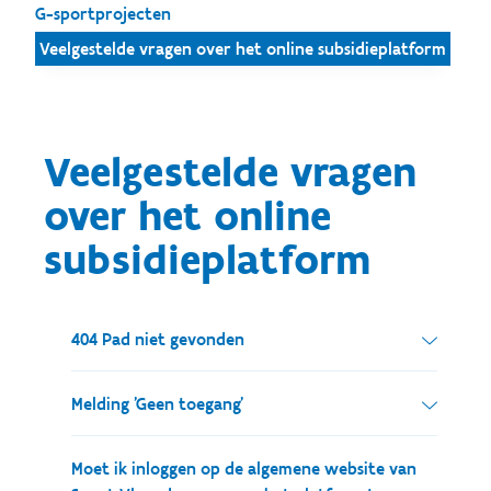
G-sportprojecten
Veelgestelde vragen over het online subsidieplatform
Veelgestelde vragen
over het online
subsidieplatform
404 Pad niet gevonden
Wanneer je deze melding te zien krijgt raden we
Melding 'Geen toegang'
aan om te proberen in te loggen met een andere
browser.
Wanneer je onderstaande boodschap te zien
Moet ik inloggen op de algemene website van