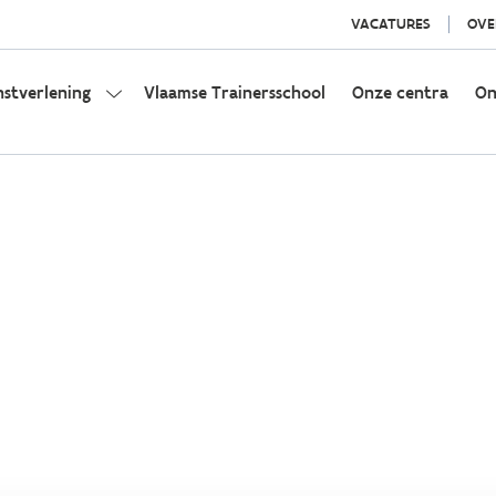
VACATURES
OVE
nstverlening
Vlaamse Trainersschool
Onze centra
On