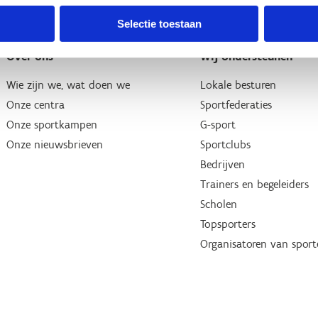
Selectie toestaan
Over ons
Wij ondersteunen
Wie zijn we, wat doen we
Lokale besturen
Onze centra
Sportfederaties
Onze sportkampen
G-sport
Onze nieuwsbrieven
Sportclubs
Bedrijven
Trainers en begeleiders
Scholen
Topsporters
Organisatoren van spor