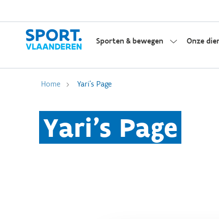
Sporten & bewegen
Onze die
Home
Yari's Page
Yari's Page