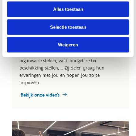
Alles toestaan
Laat je inspireren door andere
bedrijven
Selectie toestaan
Heel wat bedrijven zetten al de stap richting
Weigeren
Sportbedrijf. Hoe zij het aanpakken, welke
activiteiten ze organiseren, hoeveel tijd ze in de
organisatie steken, welk budget ze ter
beschikking stellen, ... Zij delen graag hun
ervaringen met jou en hopen jou zo te
inspireren.
Bekijk onze video's