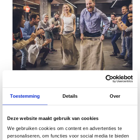
Op zoek naar inspiratie om
Toestemming
Details
Over
collega’s meer te laten
bewegen?
Deze website maakt gebruik van cookies
Deze inspiratiefiche zet 10 concrete acties op een
We gebruiken cookies om content en advertenties te
rij die je meteen kan toepassen. Laagdrempelig,
personaliseren, om functies voor social media te bieden
leuk en met effect – van trappenloop tot