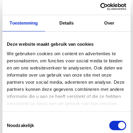
maakt gebruik van marketing cookies. Klik in
onderstaande knop op 'Alles toestaan' of zet de 'Marketing
cookies' aan en klik op 'Selectie toestaan'.
Toestemming
Details
Over
Verander cookie settings
Deze website maakt gebruik van cookies
Gemeenten
We gebruiken cookies om content en advertenties te
personaliseren, om functies voor social media te bieden
Ook veel steden en gemeenten geven het goede voorbeeld
en om ons websiteverkeer te analyseren. Ook delen we
en organiseren verschillende sport- en beweegactiviteiten
informatie over uw gebruik van onze site met onze
voor hun personeel. Torhout toont hoe het moet.
partners voor social media, adverteren en analyse. Deze
partners kunnen deze gegevens combineren met andere
informatie die u aan ze heeft verstrekt of die ze hebben
verzameld op basis van uw gebruik van hun services.
Het platform dat we gebruiken om deze video af te spelen
maakt gebruik van marketing cookies. Klik in
Toestemmingsselectie
onderstaande knop op 'Alles toestaan' of zet de 'Marketing
Noodzakelijk
cookies' aan en klik op 'Selectie toestaan'.