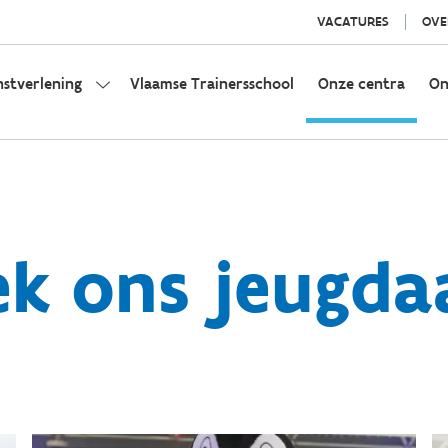
VACATURES
OVE
nstverlening
Vlaamse Trainersschool
Onze centra
On
k ons jeugd