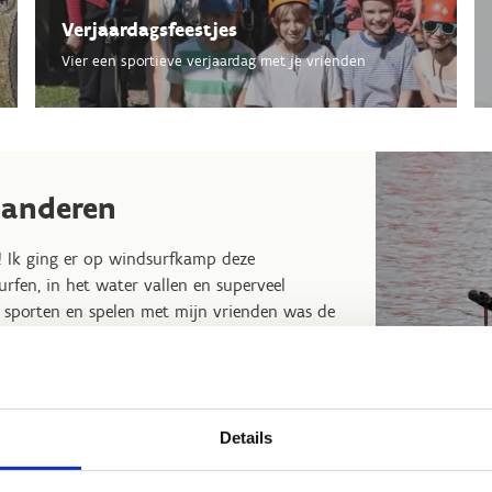
Verjaardagsfeestjes
Vier een sportieve verjaardag met je vrienden
aanderen
ce! Ik ging er op windsurfkamp deze
rfen, in het water vallen en superveel
en sporten en spelen met mijn vrienden was de
want klimmen en klauteren als een gek lijkt
echt nooit."
Details