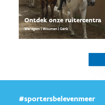
Ontdek onze ruitercentra
Waregem | Woumen | Genk
#sportersbelevenmeer