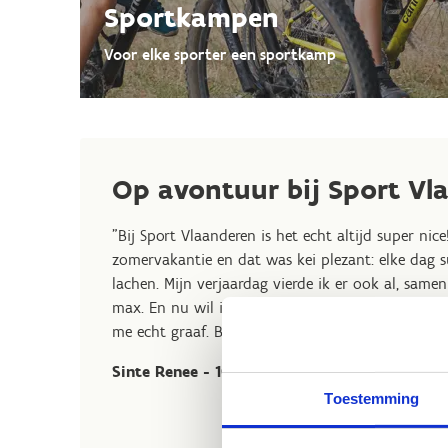
Sportkampen
Voor elke sporter een sportkamp
Op avontuur bij Sport Vl
"Bij Sport Vlaanderen is het echt altijd super ni
zomervakantie en dat was kei plezant: elke dag su
lachen. Mijn verjaardag vierde ik er ook al, sam
max. En nu wil ik nog een ninja warrior worden, 
me echt graaf. Bij Sport Vlaanderen verveel je je 
Sinte Renee - 10 jaar
Toestemming