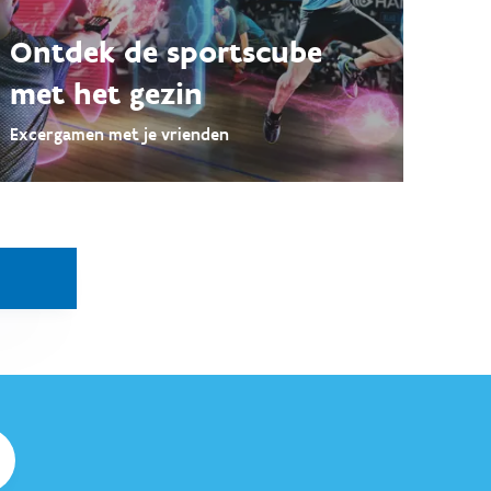
Ontdek de sportscube
met het gezin
Excergamen met je vrienden