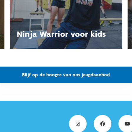
Ninja Warrior voor kids
Blijf op de hoogte van ons jeugdaanbod