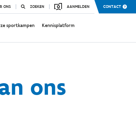
R ONS
ZOEKEN
AANMELDEN
CONTACT
ze sportkampen
Kennisplatform
van ons