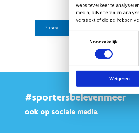
websiteverkeer te analyseren
media, adverteren en analys
verstrekt of die ze hebben v
Toestemmingsselectie
Noodzakelijk
Weigeren
#sportersbelevenmeer
ook op sociale media