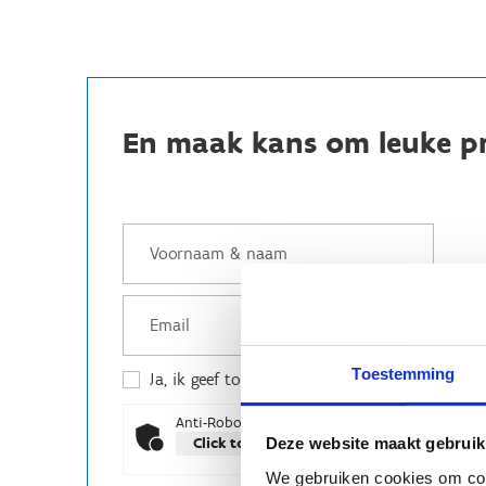
En maak kans om leuke pr
Toestemming
Ja, ik geef toestemming om mijn gegevens op 
Anti-Robot Verification
Deze website maakt gebruik
Click to start verification
Friendly
Captcha ⇗
We gebruiken cookies om cont