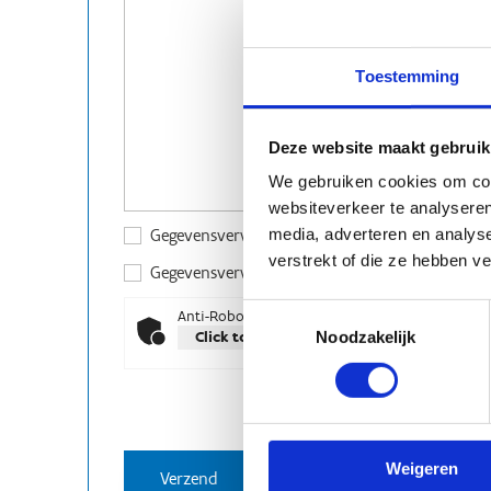
Toestemming
Deze website maakt gebruik
We gebruiken cookies om cont
websiteverkeer te analyseren
media, adverteren en analys
Gegevensverwerking: Ik ga akkoord dat mijn
verstrekt of die ze hebben v
Gegevensverwerking: Ik wens promomails te 
Toestemmingsselectie
Anti-Robot Verification
Noodzakelijk
Click to start verification
Friendly
Captcha ⇗
Weigeren