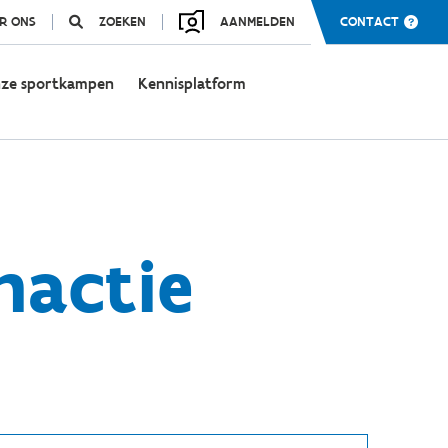
R ONS
ZOEKEN
AANMELDEN
CONTACT
ze sportkampen
Kennisplatform
nactie