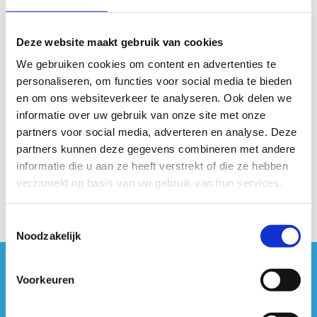
Deze website maakt gebruik van cookies
Beste fietsliefhebber
We gebruiken cookies om content en advertenties te
Dankjewel voor je interesse in onze
personaliseren, om functies voor social media te bieden
kennismakingsrondes.
en om ons websiteverkeer te analyseren. Ook delen we
We verwelkomen je graag in oktober of november
informatie over uw gebruik van onze site met onze
in ons wielercentrum!
partners voor social media, adverteren en analyse. Deze
partners kunnen deze gegevens combineren met andere
Download je kortingsbon
informatie die u aan ze heeft verstrekt of die ze hebben
verzameld op basis van uw gebruik van hun services.
Toestemmingsselectie
Noodzakelijk
#sportersbelevenmeer
Voorkeuren
ook op sociale media