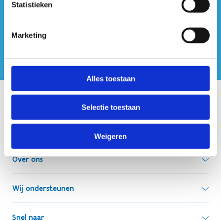
Statistieken
Marketing
Alles toestaan
Onze centra
Selectie toestaan
Sport Vlaanderen Hoofdzetel
Weigeren
Simon Bolivarlaan 17
Over ons
1000 Brussel
Wie zijn we, wat doen we
Wij ondersteunen
Ondernemingsnummer: BE 0248.142.826
Onze centra
Postadres
Lokale besturen
Snel naar