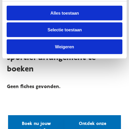
arrangement
Alles toestaan
Selectie toestaan
Nog meer redenen om een
Weigeren
sportief arrangement te
boeken
Geen fiches gevonden.
Boek nu jouw
Ontdek onze