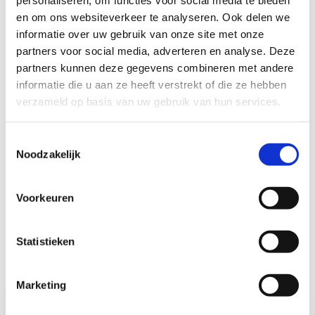
personaliseren, om functies voor social media te bieden
en om ons websiteverkeer te analyseren. Ook delen we
informatie over uw gebruik van onze site met onze
partners voor social media, adverteren en analyse. Deze
partners kunnen deze gegevens combineren met andere
informatie die u aan ze heeft verstrekt of die ze hebben
Vanaf € 109,00 per persoon
verzameld op basis van uw gebruik van hun services.
Je leest het goed. Bij ons kun je al
vanaf €
Toestemmingsselectie
109,00
terecht voor een sportief weekendje weg. In
Noodzakelijk
de prijs zijn 2 overnachtingen, een ontbijtbuffet,
een lunch(pakket) op zaterdag en zondag, en een
Voorkeuren
uitgebreid diner op zaterdagavond inbegrepen.
Statistieken
Boek nu jouw
Ontdek onze
Marketing
sportief
centra