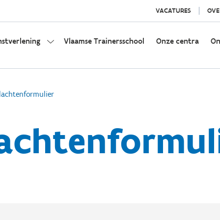
VACATURES
OVE
nstverlening
Vlaamse Trainersschool
Onze centra
On
lachtenformulier
achtenformul