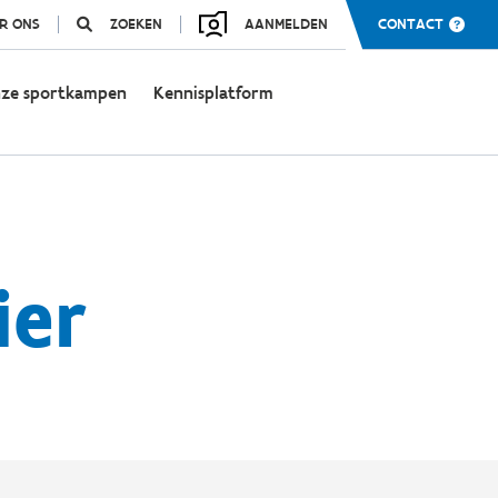
R ONS
ZOEKEN
AANMELDEN
CONTACT
ze sportkampen
Kennisplatform
ier