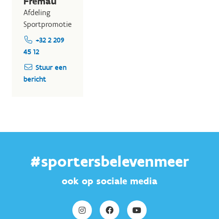
Fremau
Afdeling
Sportpromotie
+32 2 209
45 12
Stuur een
bericht
#sportersbelevenmeer
ook op sociale media