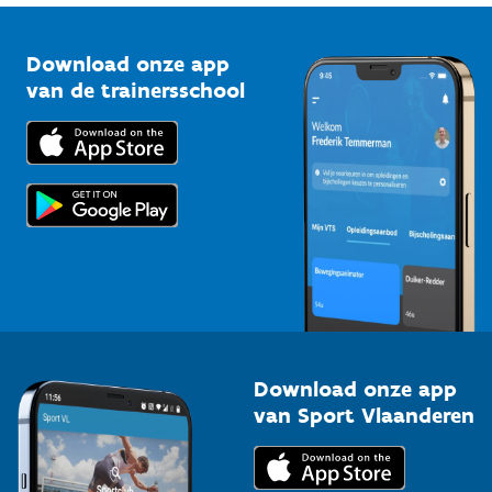
Vlaamse Trainersschool
Sportclubs
Kennisplatform
Download onze app
Bedrijven
van de trainersschool
Downloads
Trainers en begeleiders
Voor de pers
Scholen
Topsporters
Organisatoren van sportevenementen
Download onze app
van Sport Vlaanderen