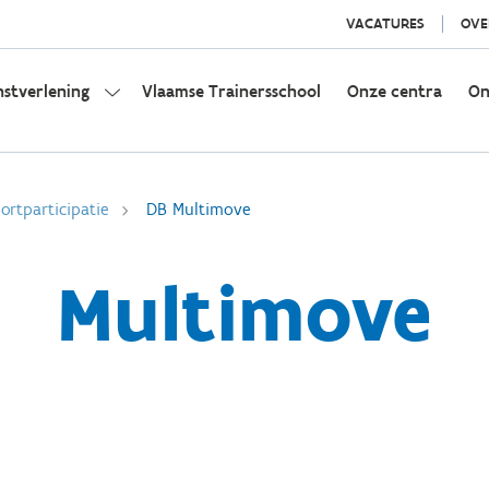
VACATURES
OVE
nstverlening
Vlaamse Trainersschool
Onze centra
On
rtparticipatie
DB Multimove
Multimove