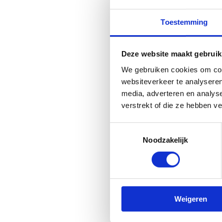
Welke onders
inschrijving?
Toestemming
Sportclubs die zich registre
Deze website maakt gebruik
Een affiche
We gebruiken cookies om cont
Een spandoek met een le
websiteverkeer te analyseren
Kant-en-klare posts vo
media, adverteren en analys
Algemene promotie van
verstrekt of die ze hebben v
Een overzicht van deel
Toestemmingsselectie
Noodzakelijk
Inspiratie vo
Weigeren
Een paar voorbeelden van pro
Spoor je sportclubs aan