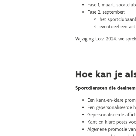
Fase 1, maart: sportclu
Fase 2, september:
het sportclubaan
eventueel een acti
Wijziging t.o.v. 2024: we spr
Hoe kan je al
Sportdiensten die deelnem
Een kant-en-klare promo
Een gepersonaliseerde h
Gepersonaliseerde affic
Kant-en-klare posts voo
Algemene promotie van