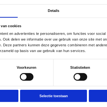
teuning ontvangen sportclubs
Details
ren kunnen rekenen op onderstaande ondersteuning:
 van cookies
ent en advertenties te personaliseren, om functies voor social
uke slogan (inschrijven voor 1 juli)
. Ook delen we informatie over uw gebruik van onze site met on
or hun sociale mediakanalen
e. Deze partners kunnen deze gegevens combineren met andere i
 de campagne door Sport Vlaanderen
erzameld op basis van uw gebruik van hun services.
nemende sportclubs
Voorkeuren
Statistieken
or extra promotie- acties en - 
Selectie toestaan
motie- acties en -events voor je sportclubs en inwoners:
 om deel te nemen met een wervend filmpje op je sociale media. J