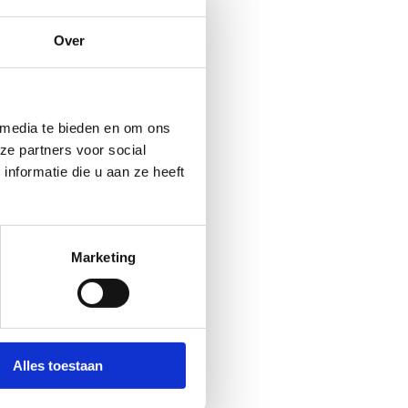
 na
Over
 media te bieden en om ons
ze partners voor social
nformatie die u aan ze heeft
Marketing
events
Alles toestaan
e kan hierbij de hulp