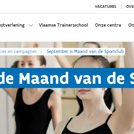
VACATURES
OVE
nstverlening
Vlaamse Trainersschool
Onze centra
On
ties en campagnes
September is Maand van de Sportclub
de Maand van de 