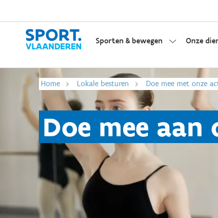
Sporten & bewegen
Onze die
Home
Lokale besturen
Doe mee met onze ac
Doe mee aan 