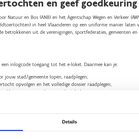
ertochten en geef goedkeuring
or Natuur en Bos (ANB) en het Agentschap Wegen en Verkeer (AW
eldtoertochten) in heel Vlaanderen op een uniforme manier late
de betrokkenen uit de verenigingen, sportfederaties, gemeenten en 
a een inlogcode toegang tot het e-loket. Daarmee kan je:
oor jouw stad/gemeente lopen, raadplegen;
ertocht opvolgen en het volledige dossier raadplegen;
stad/gemeente voor de toertocht inladen;
tvangen zoals de aanvraag van de verschillende toertochten, het
toertochten, de machtiging van het ANB of AWV,…..
Details
ken dat Sport Vlaanderen enkel een e-loket voorziet om de aanvr
maken. Sport Vlaanderen is niet verantwoordelijk voor de organisa