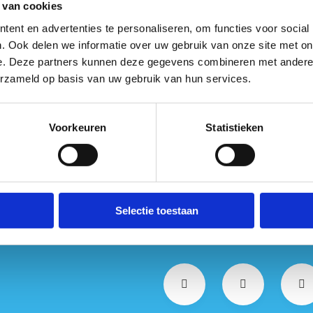
 van cookies
akelijk worden gesteld.
ent en advertenties te personaliseren, om functies voor social
. Ook delen we informatie over uw gebruik van onze site met on
e. Deze partners kunnen deze gegevens combineren met andere i
Raadpleeg de toertochten die door je
erzameld op basis van uw gebruik van hun services.
gemeente lopen of keur ze goed
Voorkeuren
Statistieken
Selectie toestaan