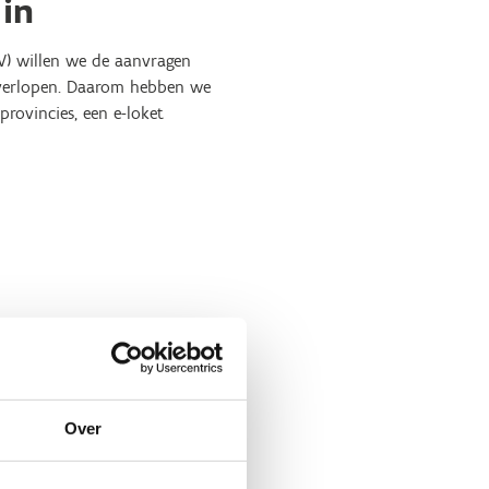
 in
V)
willen we de aanvragen
n verlopen. Daarom hebben we
provincies, een e-loket
 overzicht van de
Over
aagprocedure van toertochten
tie van de toertocht en kan