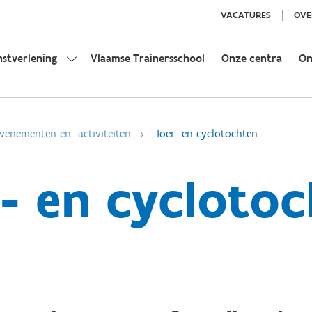
VACATURES
OVE
nstverlening
Vlaamse Trainersschool
Onze centra
On
venementen en -activiteiten
Toer- en cyclotochten
- en cycloto