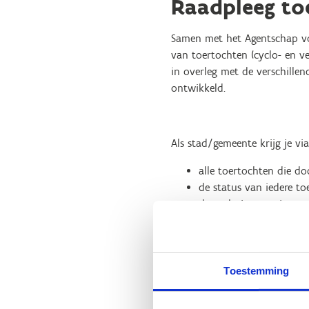
Raadpleeg to
Samen met het Agentschap vo
van toertochten (cyclo- en v
in overleg met de verschillen
ontwikkeld.
Als stad/gemeente krijg je vi
alle toertochten die d
de status van iedere to
de toelating van jouw 
per mail documenten on
kalenderopmaak van de 
Toestemming
We willen je er op attent ma
makkelijker en uniformer te 