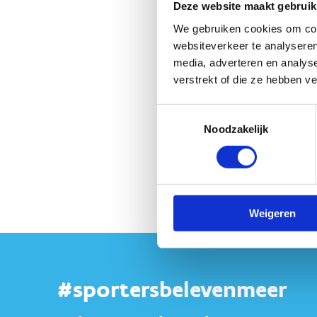
Deze website maakt gebruik
op geen enkel moment aanspr
We gebruiken cookies om cont
websiteverkeer te analyseren
media, adverteren en analys
verstrekt of die ze hebben v
Toestemmingsselectie
Noodzakelijk
Vragen?
Weigeren
#sportersbelevenmeer