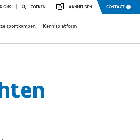
R ONS
ZOEKEN
AANMELDEN
CONTACT
ze sportkampen
Kennisplatform
chten