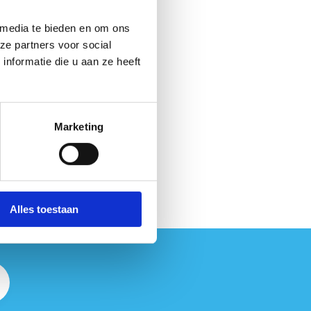
 media te bieden en om ons
ze partners voor social
nformatie die u aan ze heeft
Marketing
Stuur een bericht
Alles toestaan