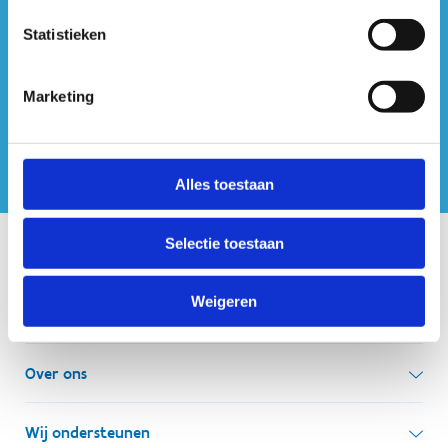
#sportersbelevenmeer
Statistieken
ook op sociale media
Marketing
Alles toestaan
Selectie toestaan
Onze centra
Weigeren
Sport Vlaanderen Hoofdzetel
Simon Bolivarlaan 17
Over ons
1000 Brussel
Wie zijn we, wat doen we
Wij ondersteunen
Ondernemingsnummer: BE 0248.142.826