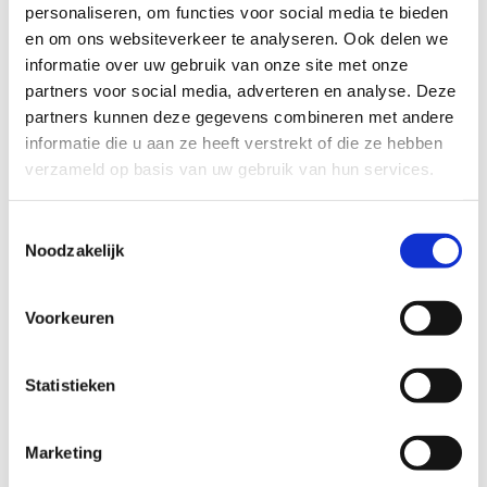
personaliseren, om functies voor social media te bieden
en om ons websiteverkeer te analyseren. Ook delen we
informatie over uw gebruik van onze site met onze
Promotie
partners voor social media, adverteren en analyse. Deze
partners kunnen deze gegevens combineren met andere
Op de
website
van Sport Vlaanderen vind je
informatie die u aan ze heeft verstrekt of die ze hebben
steeds de actuele informatie over de
verzameld op basis van uw gebruik van hun services.
offroadfietsroutes.
Sport Vlaanderen kan, indien gewenst, een
Toestemmingsselectie
flyer ontwerpen en éénmalig 500 exemplaren
Noodzakelijk
laten drukken ter ondersteuning van de
lancering van de route.
Sport Vlaanderen zet in op de promotie van
Voorkeuren
het bestaande aanbod van sport- en
beweegroutes via social media campagnes
Statistieken
door de link te leggen met bestaande
initiatieven of door nieuwe campagnes uit te
werken.
Marketing
Promotiemateriaal van een offroadfietsroute