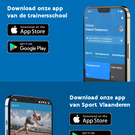
Sportclubs
Kennisplatform
Download onze app
Bedrijven
van de trainersschool
Downloads
Trainers en begeleiders
Voor de pers
Scholen
Topsporters
Organisatoren van sportevenementen
Download onze app
van Sport Vlaanderen