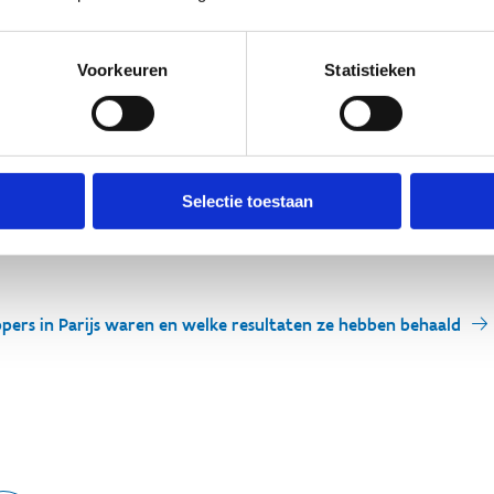
eel belangrijk werk achter de schermen. Ik breng dan ook graag hu
 medische staf, begeleiders, federaties, familieleden, …”.
Voorkeuren
Statistieken
en boost om samen met federaties, clubs, trainers, ouders, …verde
administrateur-generaal
Philippe Paquay
van Sport Vlaanderen.
sultaten in de komende maanden verder analyseren op individueel
rtbeleid zal er alles aan doen om de resultaten te verzilveren voo
Selectie toestaan
d worden naar de competitiesport in Vlaanderen én de breedtesport
fers in sportclubs nog verder te verhogen.
pers in Parijs waren en welke resultaten ze hebben behaald