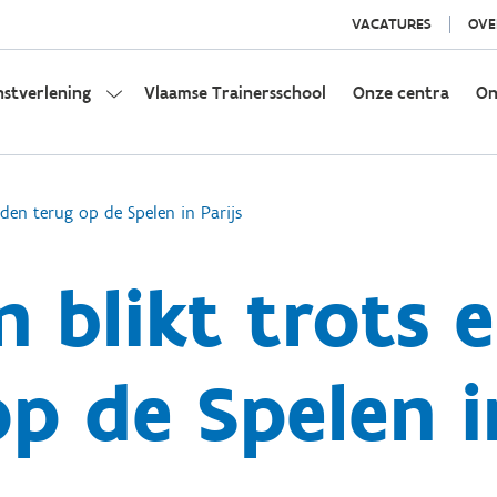
VACATURES
OVE
nstverlening
Vlaamse Trainersschool
Onze centra
On
eden terug op de Spelen in Parijs
 blikt trots 
p de Spelen i