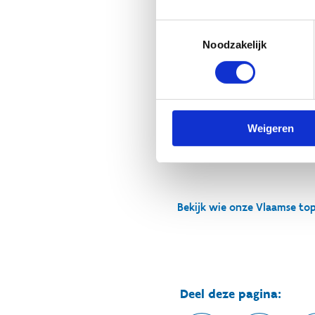
jeugdwerking. Er gebeurt zov
atleten, maar ook aan coaches,
Toestemmingsselectie
Noodzakelijk
“Deze resultaten geven ons e
Vlaamse sportcultuur”, zegt 
Sport Vlaanderen zal alle re
met de federaties. Het topspo
Weigeren
zoveel mogelijk linken geleg
helpen om de inschrijvingscij
Bekijk wie onze Vlaamse top
Deel deze pagina: