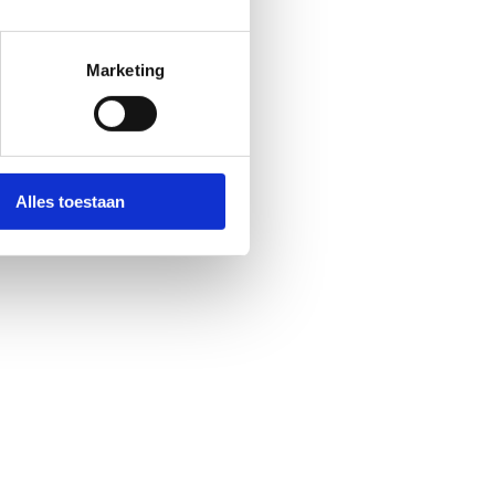
lde: niet alleen aan de
Marketing
r te bouwen aan een echte
 niveau. Dat gebeurt samen
r de toekomst. Er zullen
Alles toestaan
. Zo kunnen sterke prestaties