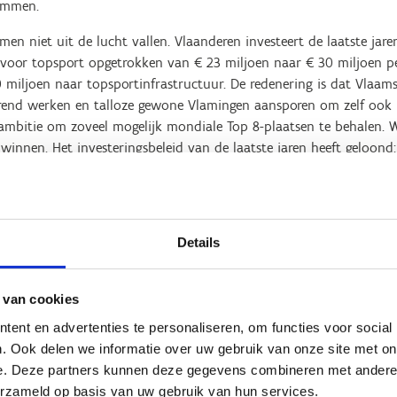
immen.
men niet uit de lucht vallen. Vlaanderen investeert de laatste jare
 voor topsport opgetrokken van € 23 miljoen naar € 30 miljoen pe
 miljoen naar topsportinfrastructuur. De redenering is dat Vlaams
rerend werken en talloze gewone Vlamingen aansporen om zelf ook
mbitie om zoveel mogelijk mondiale Top 8-plaatsen te behalen. W
winnen. Het investeringsbeleid van de laatste jaren heeft geloond
We trokken dan ook ambitieus naar Parijs.
pelen al sinds Tokio ook intensief voorbereid samen met de federa
langer een samenwerking. Denk bijvoorbeeld aan onze renners in het
Details
portschool in Gent en daarna via het U23-programma van de feder
line zullen Vlaamse renners in de komende jaren alleen maar nog s
n-Zolder.
 van cookies
deze prachtige prestaties, maar we gaan zeker niet op deze lauwe
ent en advertenties te personaliseren, om functies voor social
ren moet ambitieus blijven om in de toekomst nog beter te score
. Ook delen we informatie over uw gebruik van onze site met on
et zijn om zeer succesvol te zijn op de Spelen. Het is belangrijk o
e. Deze partners kunnen deze gegevens combineren met andere i
g van de federaties, maar ook op kwaliteitsvolle clubs, goede tra
erzameld op basis van uw gebruik van hun services.