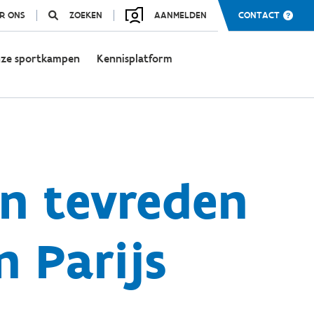
R ONS
ZOEKEN
AANMELDEN
CONTACT
ze sportkampen
Kennisplatform
en tevreden
n Parijs