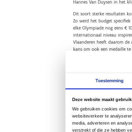
Hannes Van Duysen in het kl
Dit soort sterke resultaten ko
Zo werd het budget specifiek
elke Olympiade nog eens € 10
internationaal niveau inspi
Vlaanderen heeft daarom de a
kans om ook een medaille te 
een historisch hoog niveau. 
Sport Vlaanderen heeft deze S
gevallen is er zelfs al veel 
Toestemming
hun roots hebben in de tops
de wereldtop. In deze discip
nieuwe velodroom in Heusde
Deze website maakt gebruik
“We gaan nu genieten van al 
We gebruiken cookies om cont
minister van Sport. “Vlaande
websiteverkeer te analyseren
bewijzen dat je niet groot mo
media, adverteren en analys
onder meer de topsportwerkin
verstrekt of die ze hebben v