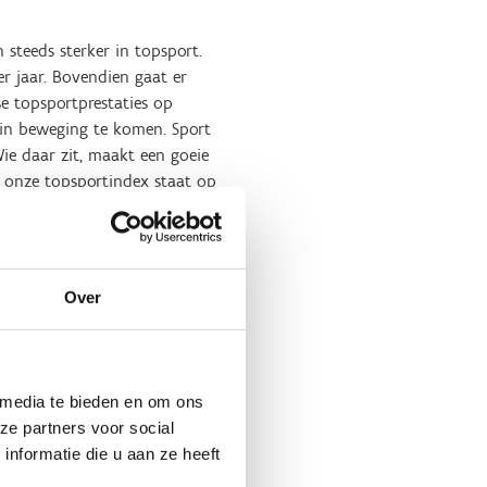
n steeds sterker in topsport.
r jaar. Bovendien gaat er
e topsportprestaties op
 in beweging te komen. Sport
ie daar zit, maakt een goeie
: onze topsportindex staat op
ties. In verschillende
 baanwielrennen, die allemaal
Over
atie doorgegroeid zijn naar
terker worden, dankzij de
ren rusten”, zegt de Vlaamse
 media te bieden en om ons
n. Landen zoals Nederland
ze partners voor social
m te blijven inzetten op
nformatie die u aan ze heeft
iners en een sterke