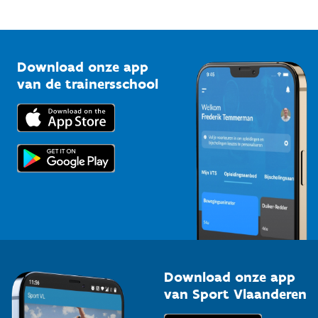
Mountainbikeroutes
Onze nieuwsbrieven
1210 Brussel
G-sport
Vlaamse Trainersschool
Sportclubs
Kennisplatform
Download onze app
Bedrijven
van de trainersschool
Downloads
Trainers en begeleiders
Voor de pers
Scholen
Topsporters
Organisatoren van sportevenementen
Download onze app
van Sport Vlaanderen