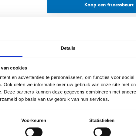
Koop een fitnessbeurt
Details
p sportstage in Blankenberge?
 Sport Vlaanderen Blankenberge hebben we alle troeven in
 van cookies
s om van jouw sportstage een succes te maken. Onze
ent en advertenties te personaliseren, om functies voor social
rtaccommodaties zijn van topniveau, we bieden
. Ook delen we informatie over uw gebruik van onze site met on
apgelegenheid tot 112 personen, we hebben een goed
e. Deze partners kunnen deze gegevens combineren met andere i
geruste keuken en kunnen aangepaste maaltijden serveren en
erzameld op basis van uw gebruik van hun services.
 centrum ligt aan de rand van de Stad Blankenberge, op
delafstand van de zee en het strand.
Voorkeuren
Statistieken
es meer over onze sportstages