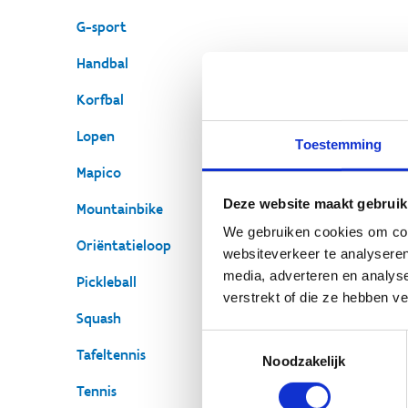
G-sport
Handbal
Korfbal
Lopen
Toestemming
O
Mapico
Bij
Deze website maakt gebruik
Mountainbike
hui
We gebruiken cookies om cont
Oriëntatieloop
spo
websiteverkeer te analyseren
sla
media, adverteren en analys
Pickleball
uit
verstrekt of die ze hebben v
ons
Squash
wan
Toestemmingsselectie
Tafeltennis
Noodzakelijk
Le
Tennis