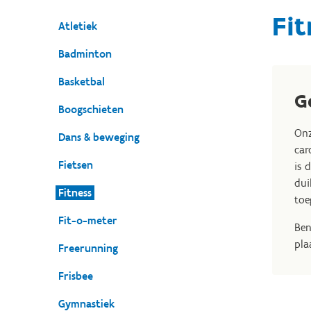
Fit
Atletiek
Badminton
Basketbal
Ge
Boogschieten
Onz
Dans & beweging
car
Fietsen
is 
dui
Fitness
toe
Fit-o-meter
Ben
pla
Freerunning
Frisbee
Gymnastiek