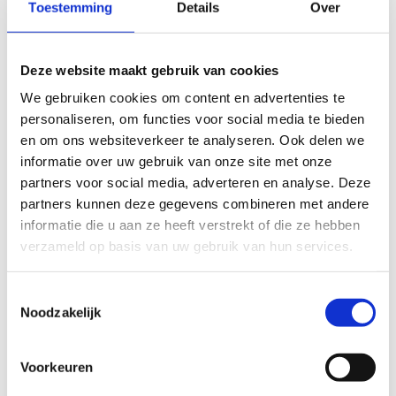
Toestemming
Details
Over
De Red Wolves hebben we nog niet op stage
gehad maar onze zaal leent zich wel perfect om
handbal te spelen. Gezien de aanpasbaarheid
Deze website maakt gebruik van cookies
van onze zaal kan er zowel op twee kleine of op
We gebruiken cookies om content en advertenties te
één groot veld getraind worden. Heb je interesse
personaliseren, om functies voor social media te bieden
om op wekelijkse basis een training te
en om ons websiteverkeer te analyseren. Ook delen we
organiseren? Neem dan gerust contact op.
informatie over uw gebruik van onze site met onze
partners voor social media, adverteren en analyse. Deze
partners kunnen deze gegevens combineren met andere
informatie die u aan ze heeft verstrekt of die ze hebben
verzameld op basis van uw gebruik van hun services.
Een wekelijkse training met je club
bij ons?
Toestemmingsselectie
Noodzakelijk
Neem contact op
050 43 52 52
Voorkeuren
Stuur een bericht