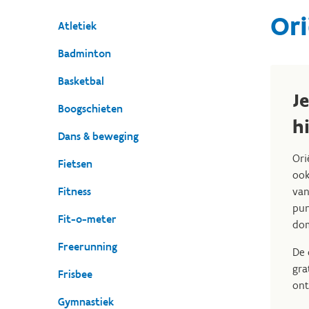
Ori
Atletiek
Badminton
Basketbal
J
Boogschieten
h
Dans & beweging
Ori
Fietsen
ook
Fitness
van
pun
Fit-o-meter
dom
Freerunning
De 
gra
Frisbee
ont
Gymnastiek