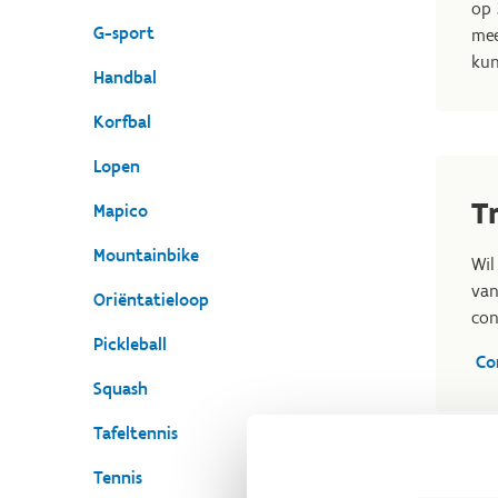
op 
G-sport
mee
kun
Handbal
Korfbal
Lopen
T
Mapico
Mountainbike
Wil
van
Oriëntatieloop
con
Pickleball
Co
Squash
Tafeltennis
Tennis