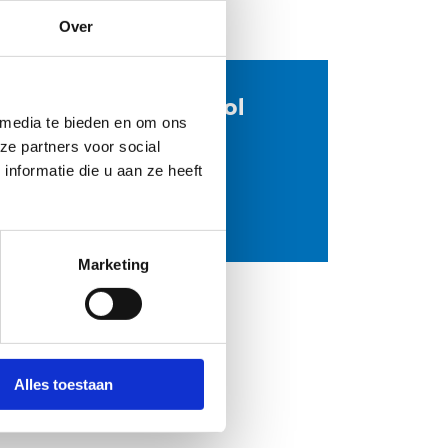
Over
se
Voetbalschool
 media te bieden en om ons
Legein
ze partners voor social
Pieter Devriendt
nformatie die u aan ze heeft
Stuur een bericht
Website
Marketing
Alles toestaan