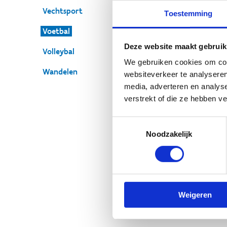
Act
Vechtsport
Toestemming
Voetbal
Deze website maakt gebruik
Volleybal
KS
We gebruiken cookies om cont
Fred
Wandelen
websiteverkeer te analyseren
S
media, adverteren en analys
verstrekt of die ze hebben v
Toestemmingsselectie
Noodzakelijk
Fc
(z
Weigeren