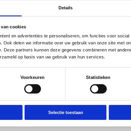
ieve clubs
Details
 van cookies
C Blankenberge
Voetbal VK De Re
ent en advertenties te personaliseren, om functies voor social
/ Keypharm
dy Jacobs
. Ook delen we informatie over uw gebruik van onze site met on
Lorenzo Seghers
tuur een bericht
e. Deze partners kunnen deze gegevens combineren met andere i
Website
erzameld op basis van uw gebruik van hun services.
Website
Voorkeuren
Statistieken
 Friends
ZVC Kruiskalsijde
aalvoetbal)
(zaalvoetbal)
Jari Belpaire
Selectie toestaan