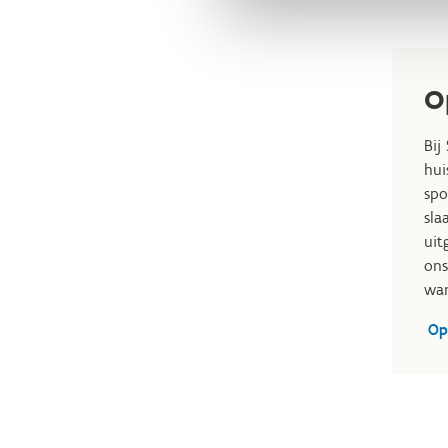
O
Bij
hui
spo
sla
uit
ons
wan
Op