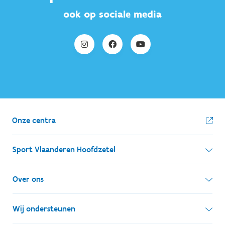
ook op sociale media
Onze centra
Sport Vlaanderen Hoofdzetel
Simon Bolivarlaan 17
Over ons
1000 Brussel
Wie zijn we, wat doen we
Wij ondersteunen
Ondernemingsnummer: BE 0248.142.826
Onze centra