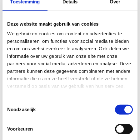
Toestemming
Details
Over
wandelen!
Vanuit ons centrum vertrekken enkele mooie
Deze website maakt gebruik van cookies
wandelingen. Ontdek ze op
Wandelroutes | De
Kust
. Hier kan je tal van wandelingen aan de
We gebruiken cookies om content en advertenties te
kust terugvinden en desgewenst online
personaliseren, om functies voor social media te bieden
wandelkaarten aankopen.
en om ons websiteverkeer te analyseren. Ook delen we
informatie over uw gebruik van onze site met onze
Stippel je liever zelf een route uit dan kan dat
partners voor social media, adverteren en analyse. Deze
via
Wandelroutes
en
wandelknooppunten
in
partners kunnen deze gegevens combineren met andere
Vlaanderen.
informatie die u aan ze heeft verstrekt of die ze hebben
verzameld op basis van uw gebruik van hun services.
Toestemmingsselectie
Noodzakelijk
Ontdek alle
wandelknooppunten
Voorkeuren