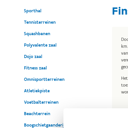
Fin
Sporthal
Tennisterreinen
Squashbanen
Doo
Polyvalente zaal
km.
van
Dojo zaal
ver
gec
Fitness zaal
Het
Omnisportterreinen
toe
Atletiekpiste
wor
Voetbalterreinen
Beachterrein
Boogschietgaanderij