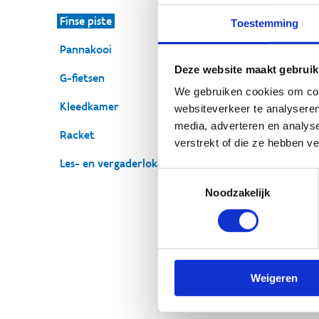
Finse piste
Toestemming
Pannakooi
O
Deze website maakt gebruik
G-fietsen
v
We gebruiken cookies om cont
Kleedkamer
websiteverkeer te analyseren
Zoe
media, adverteren en analys
Racket
je 
verstrekt of die ze hebben v
vri
Les- en vergaderlokalen
we 
Toestemmingsselectie
Noodzakelijk
Weigeren