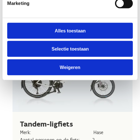
Geschikt voor kinderen: ja
Marketing
Elektrisch: ja
Alles toestaan
Selectie toestaan
Weigeren
Tandem-ligfiets
Merk: Hase
Aantal personen op de fiets: 2