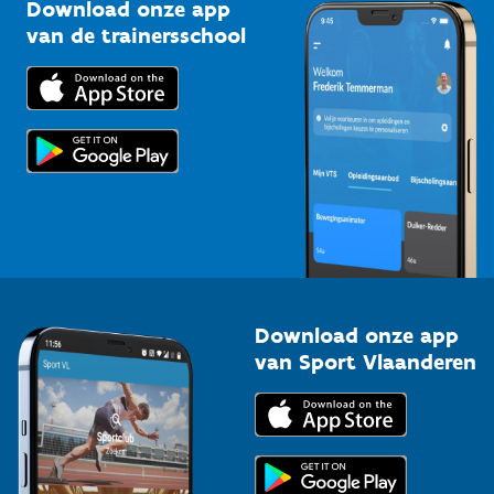
Kennisplatform
Download onze app
Bedrijven
van de trainersschool
Downloads
Trainers en begeleiders
Voor de pers
Scholen
Topsporters
Organisatoren van sportevenementen
Download onze app
van Sport Vlaanderen