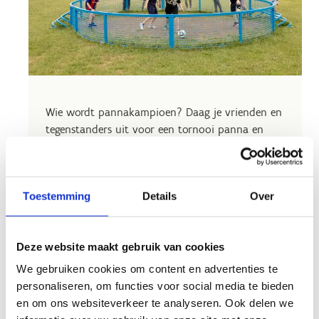
Wie wordt pannakampioen? Daag je vrienden en
tegenstanders uit voor een tornooi panna en
verwerf werdeldberoemde faam.
Aarzel niet en stuur ons een e-mail om je
reservering aan te vragen. We kijken ernaar uit
Toestemming
Details
Over
om jouw sportieve ambities te ondersteunen.
Bekijk de tarieven
Deze website maakt gebruik van cookies
We gebruiken cookies om content en advertenties te
personaliseren, om functies voor social media te bieden
en om ons websiteverkeer te analyseren. Ook delen we