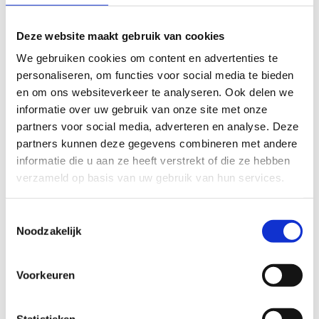
bij ons is alles mogelijk.
Deze website maakt gebruik van cookies
Aarzel niet en stuur ons direct een e-mail om je
reservering aan te vragen. We kijken ernaar uit
We gebruiken cookies om content en advertenties te
om jouw sportieve ambities te ondersteunen in
personaliseren, om functies voor social media te bieden
onze sporthal!
en om ons websiteverkeer te analyseren. Ook delen we
informatie over uw gebruik van onze site met onze
Bekijk de tarieven
partners voor social media, adverteren en analyse. Deze
partners kunnen deze gegevens combineren met andere
informatie die u aan ze heeft verstrekt of die ze hebben
verzameld op basis van uw gebruik van hun services.
Toestemmingsselectie
Noodzakelijk
Reserveer online
de sporthal
Voorkeuren
Statistieken