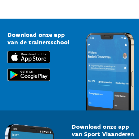
Sportfederaties
Mountainbikeroutes
Onze nieuwsbrieven
1210 Brussel
G-sport
Vlaamse Trainersschool
Sportclubs
Kennisplatform
Download onze app
Bedrijven
van de trainersschool
Downloads
Trainers en begeleiders
Voor de pers
Scholen
Topsporters
Organisatoren van sportevenementen
Download onze app
van Sport Vlaanderen