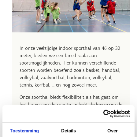
In onze veelzijdige indoor sporthal van 46 op 32
meter, bieden we een breed scala aan
sportmogelijkheden. Hier kunnen verschillende
sporten worden beoefend zoals basket, handbal,
volleybal, zaalvoetbal, badminton, volleybal,
tennis, korfbal, … en nog zoveel meer.
Onze sporthal biedt flexibiliteit als het gaat om
het huren van de ruimte. Je hebt de keuze om de
ruimte aan te passen aan jouw behoeften. Of je
nu de hele sporthal wilt huren voor een
grootschalig evenement of slechts een derde
Toestemming
Details
Over
ervan wilt reserveren voor een kleiner gezelschap,